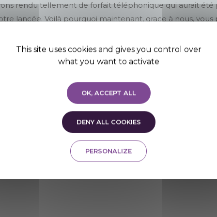
vons rendu tellement de forfait téléphonique qui aurait é
otre lancée. Voilà pourquoi maintenant, grace à nous, vou
ous déplacer de chez vous.
This site uses cookies and gives you control over
what you want to activate
 votre lettre en ligne ?
OK, ACCEPT ALL
éo de présentation du service, puis rendez-vous sur la
page
DENY ALL COOKIES
PERSONALIZE