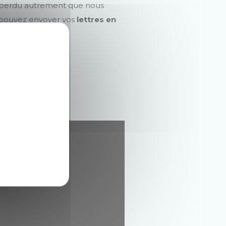
té perdu autrement que nous
s pouvez envoyer vos
lettres en
 d'accueil
.